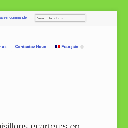
asser commande
nue
Contactez Nous
Français
isillons écarteurs en