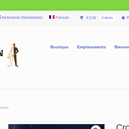
Nederlands
(
Néerlandais
)
Français
P
€
0.00
0 items
Boutique
Emplacements
Bienve
stique
Cro