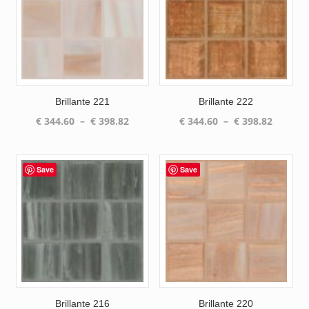
Brillante 221
Brillante 222
Plage
Plage
€
344.60
–
€
398.82
€
344.60
–
€
398.82
de
de
prix :
prix :
€ 344.60
€ 344.6
Save
Save
à
à
€ 398.82
€ 398.8
Brillante 216
Brillante 220