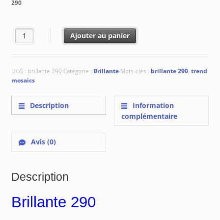
290
à
€ 398.82
quantité de Brillante 290
Ajouter au panier
UGS :
brillante 290
Catégorie :
Brillante
Mots-clés :
brillante 290
,
trend
mosaics
Description
Information
complémentaire
Avis (0)
Description
Brillante 290