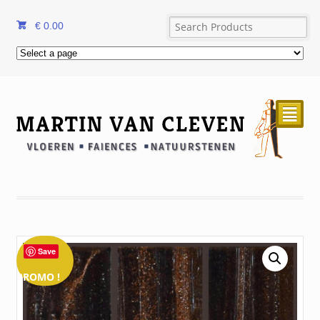
€
0.00
²
Save
PROMO !