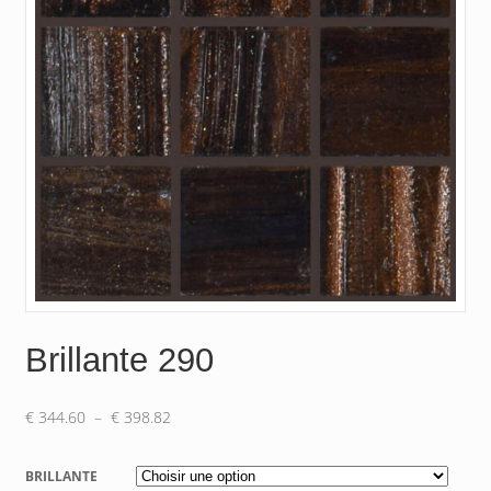
Brillante 290
Plage
€
344.60
–
€
398.82
de
prix :
BRILLANTE
€ 344.60