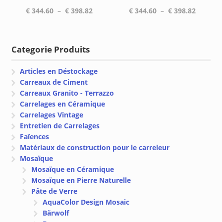
Plage
Plage
€
344.60
–
€
398.82
€
344.60
–
€
398.82
de
de
prix :
prix :
€ 344.60
€ 344.6
Categorie Produits
à
à
€ 398.82
€ 398.8
Articles en Déstockage
Carreaux de Ciment
Carreaux Granito - Terrazzo
Carrelages en Céramique
Carrelages Vintage
Entretien de Carrelages
Faïences
Matériaux de construction pour le carreleur
Mosaïque
Mosaïque en Céramique
Mosaïque en Pierre Naturelle
Pâte de Verre
AquaColor Design Mosaic
Bärwolf