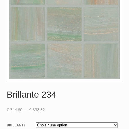
Brillante 234
Plage
€
344.60
–
€
398.82
de
prix :
BRILLANTE
€ 344.60