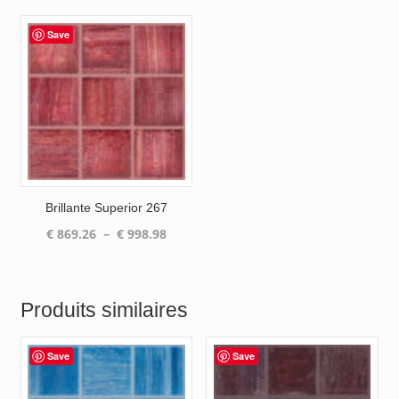
prix :
prix :
€ 869.26
€ 646.6
Save
à
à
€ 998.98
€ 743.4
Brillante Superior 267
Plage
€
869.26
–
€
998.98
de
prix :
€ 869.26
Produits similaires
à
€ 998.98
Save
Save