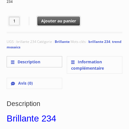
234
à
€ 398.82
quantité de Brillante 234
Ajouter au panier
UGS :
brillante 234
Catégorie :
Brillante
Mots-clés :
brillante 234
,
trend
mosaics
Description
Information
complémentaire
Avis (0)
Description
Brillante 234