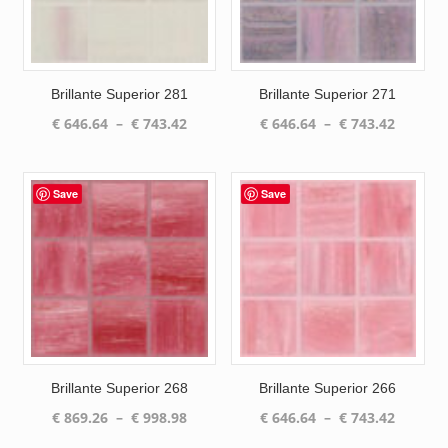
Brillante Superior 281
Brillante Superior 271
Plage
Plage
€
646.64
–
€
743.42
€
646.64
–
€
743.42
de
de
prix :
prix :
€ 646.64
€ 646.6
Save
Save
à
à
€ 743.42
€ 743.4
Brillante Superior 268
Brillante Superior 266
Plage
Plage
€
869.26
–
€
998.98
€
646.64
–
€
743.42
de
de