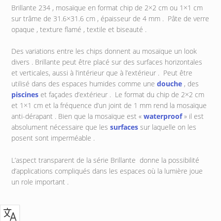
Brillante 234 , mosaïque en format chip de 2×2 cm ou 1×1 cm
sur trâme de 31.6×31.6 cm , épaisseur de 4 mm . Pâte de verre
opaque , texture flamé , textile et biseauté .
Des variations entre les chips donnent au mosaïque un look
divers . Brillante peut être placé sur des surfaces horizontales
et verticales, aussi à l’intérieur que à l’extérieur . Peut être
utilisé dans des espaces humides comme une
douche
, des
piscines
et façades d’extérieur . Le format du chip de 2×2 cm
et 1×1 cm et la fréquence d’un joint de 1 mm rend la mosaïque
anti-dérapant . Bien que la mosaïque est «
waterproof
» il est
absolument nécessaire que les
surfaces
sur laquelle on les
posent sont imperméable .
L’aspect transparent de la série Brillante donne la possibilité
d’applications compliqués dans les espaces où la lumière joue
un role important .