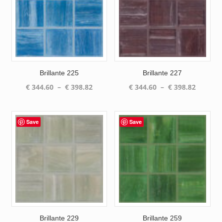
Brillante 225
Brillante 227
Plage
Plage
€
344.60
–
€
398.82
€
344.60
–
€
398.82
de
de
prix :
prix :
€ 344.60
€ 344.6
Save
Save
à
à
€ 398.82
€ 398.8
Brillante 229
Brillante 259