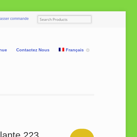
asser commande
nue
Contactez Nous
Français
llante 223