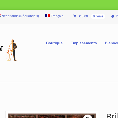
Nederlands
(
Néerlandais
)
Français
P
€
0.00
0 items
Boutique
Emplacements
Bienve
Bri