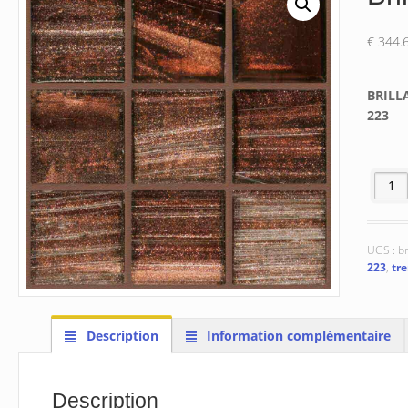
€
344.
BRILL
223
quantit
UGS :
br
223
,
tr
Description
Information complémentaire
Description