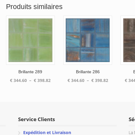
€ 869.26
Produits similaires
à
€ 998.98
Brillante 289
Brillante 286
Plage
Plage
€
344.60
–
€
398.82
€
344.60
–
€
398.82
€
344
de
de
prix :
prix :
€ 344.60
€ 344.60
à
à
€ 398.82
€ 398.82
Service Clients
Sé
Expédition et Livraison
La 