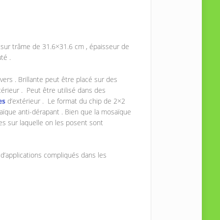
 sur trâme de 31.6×31.6 cm , épaisseur de
té .
ers . Brillante peut être placé sur des
xtérieur . Peut être utilisé dans des
es
d’extérieur . Le format du chip de 2×2
aïque anti-dérapant . Bien que la mosaïque
es sur laquelle on les posent sont
 d’applications compliqués dans les