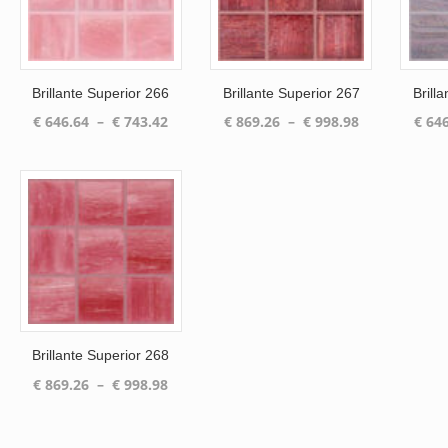
Brillante Superior 266
Brillante Superior 267
Brill
Plage
Plage
€
646.64
–
€
743.42
€
869.26
–
€
998.98
€
646
de
de
prix :
prix :
€ 646.64
€ 869.26
à
à
€ 743.42
€ 998.98
Brillante Superior 268
Plage
€
869.26
–
€
998.98
de
prix :