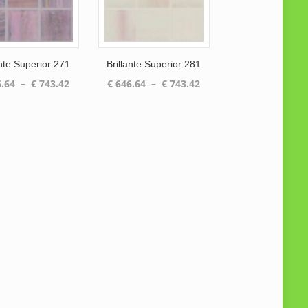
ante Superior 271
Brillante Superior 281
Plage
Plage
.64
–
€
743.42
€
646.64
–
€
743.42
de
de
prix :
prix :
€ 646.64
€ 646.64
à
à
€ 743.42
€ 743.42