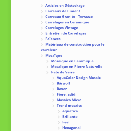
Articles en Déstockage
Carreaux de Ciment
Carreaux Granito - Terrazzo
Carrelages en Céramique
Carrelages Vintage
Entretien de Carrelages
Faïences
Matériaux de construction pour le
carreleur
Mosaïque
Mosaïque en Céramique
Mosaïque en Pierre Naturelle
Pâte de Verre
AquaColor Design Mosaic
Bärwolf
Boxer
Fiore Jadidi
Mosaico Micro
Trend mosaics
Aquatica
Brillante
Feel
Hexagonal