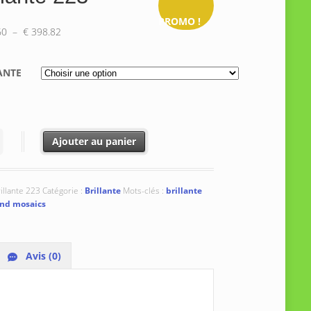
PROMO !
Plage
60
–
€
398.82
de
prix :
ANTE
€ 344.60
à
€ 398.82
é de Brillante 223
Ajouter au panier
illante 223
Catégorie :
Brillante
Mots-clés :
brillante
end mosaics
Avis (0)