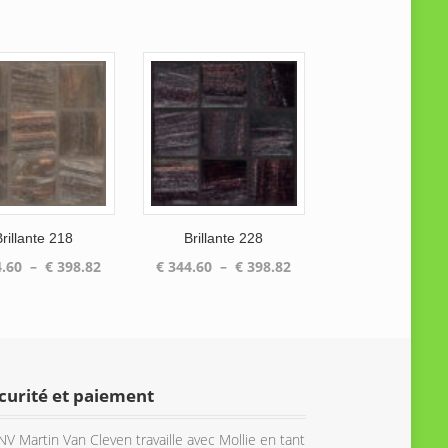
Brillante 218
Brillante 228
Plage
Plage
.60
–
€
398.82
€
344.60
–
€
398.82
de
de
prix :
prix :
€ 344.60
€ 344.60
à
à
€ 398.82
€ 398.82
curité et paiement
NV Martin Van Cleven travaille avec Mollie en tant