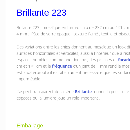
Brillante 223
Brillante 223 , mosaïque en format chip de 2×2 cm ou 1×1 cm
4 mm . Pâte de verre opaque , texture flamé , textile et biseau
Des variations entre les chips donnent au mosaïque un look div
surfaces horizontales et verticales, aussi à l’intérieur que à l’e
espaces humides comme une douche , des piscines et
façad
cm et 1×1 cm et la
fréquence
d’un joint de 1 mm rend la mos
est « waterproof » il est absolument nécessaire que les surfac
imperméable .
L’aspect transparent de la série
Brillante
donne la possibilité
espaces où la lumière joue un role important .
Emballage