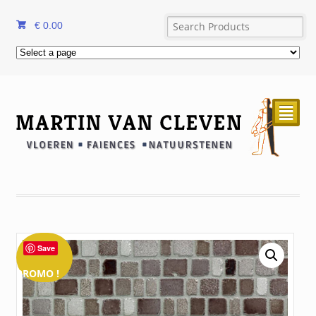
€
0.00
²
Save
PROMO !