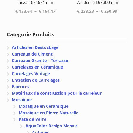
Tisza 15x15x4 mm
Windsor 316×300 mm
Plage
Plage
€
153.64
–
€
164.17
€
238.23
–
€
250.99
de
de
prix :
prix :
€ 153.64
€ 238.2
Categorie Produits
à
à
€ 164.17
€ 250.9
Articles en Déstockage
Carreaux de Ciment
Carreaux Granito - Terrazzo
Carrelages en Céramique
Carrelages Vintage
Entretien de Carrelages
Faïences
Matériaux de construction pour le carreleur
Mosaïque
Mosaïque en Céramique
Mosaïque en Pierre Naturelle
Pâte de Verre
AquaColor Design Mosaic
Antique