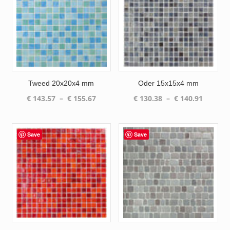
Tweed 20x20x4 mm
Oder 15x15x4 mm
Plage
Plage
€
143.57
–
€
155.67
€
130.38
–
€
140.91
de
de
prix :
prix :
€ 143.57
€ 130.3
Save
Save
à
à
€ 155.67
€ 140.9