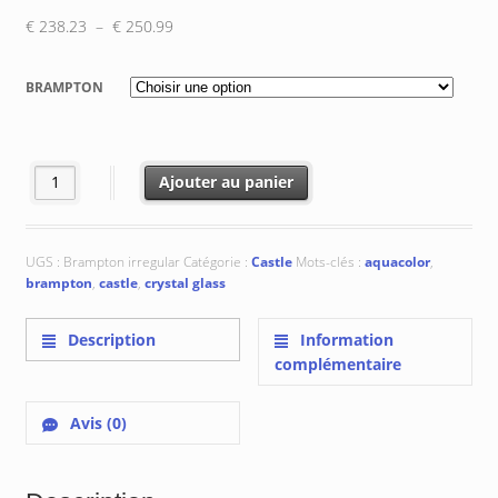
Plage
€
238.23
–
€
250.99
de
prix :
BRAMPTON
€ 238.23
à
€ 250.99
quantité de Brampton 316x300 mm
Ajouter au panier
UGS :
Brampton irregular
Catégorie :
Castle
Mots-clés :
aquacolor
,
brampton
,
castle
,
crystal glass
Description
Information
complémentaire
Avis (0)