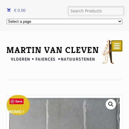
€
0.00
²
Save
PROMO !