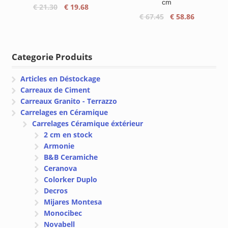
cm
Le
Le
€
21.30
€
19.68
Le
Le
€
67.45
€
58.86
prix
prix
prix
prix
initial
actuel
initial
actuel
était :
est :
était :
est :
€ 21.30.
€ 19.68.
Categorie Produits
€ 67.45.
€ 58.86.
Articles en Déstockage
Carreaux de Ciment
Carreaux Granito - Terrazzo
Carrelages en Céramique
Carrelages Céramique éxtérieur
2 cm en stock
Armonie
B&B Ceramiche
Ceranova
Colorker Duplo
Decros
Mijares Montesa
Monocibec
Novabell