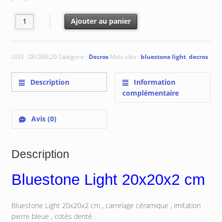
était :
est :
€ 21.30.
€ 19.68.
quantité de Bluestone Light 20x20x2 cm
Ajouter au panier
UGS :
DECBBL20
Catégorie :
Decros
Mots-clés :
bluestone light
,
decros
Description
Information
complémentaire
Avis (0)
Description
Bluestone Light 20x20x2 cm
Bluestone Light 20x20x2 cm , carrelage céramique , imitation
pierre bleue , cotés denté .