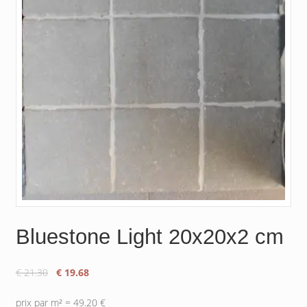
Bluestone Light 20x20x2 cm
Le
Le
€
21.30
€
19.68
prix
prix
initial
actuel
prix par m² = 49.20 €