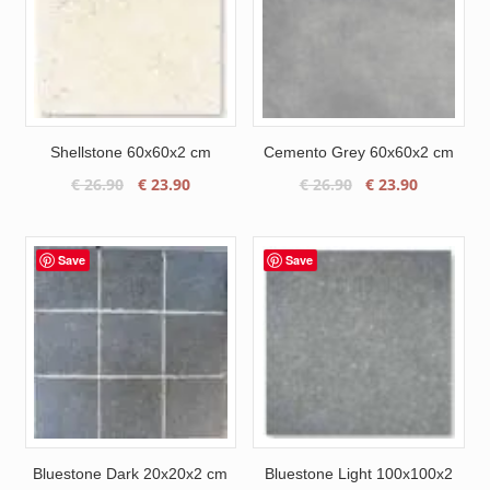
Shellstone 60x60x2 cm
Cemento Grey 60x60x2 cm
Le
Le
Le
Le
€
26.90
€
23.90
€
26.90
€
23.90
prix
prix
prix
prix
initial
actuel
initial
actuel
était :
est :
était :
est :
Save
Save
€ 26.90.
€ 23.90.
€ 26.90.
€ 23.90.
Bluestone Dark 20x20x2 cm
Bluestone Light 100x100x2