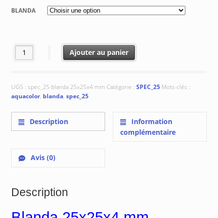
prix :
BLANDA
€ 92.87
à
€ 104.97
quantité de Blanda 25x25x4 mm
Ajouter au panier
UGS :
spec_25 blanda 25x25x4 mm
Catégorie :
SPEC_25
Mots-clés :
aquacolor
,
blanda
,
spec_25
Description
Information
complémentaire
Avis (0)
Description
Blanda 25x25x4 mm .