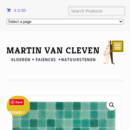
€
0.00
²
Save
PROMO !