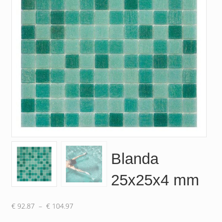
Blanda
25x25x4 mm
Plage
€
92.87
–
€
104.97
de