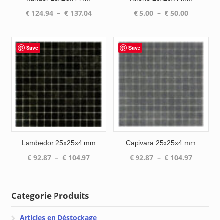
Plage
Plage
€
124.94
–
€
137.04
€
5.00
–
€
50.00
de
de
prix :
prix :
€ 124.94
€ 5.00
Save
Save
à
à
€ 137.04
€ 50.00
Lambedor 25x25x4 mm
Capivara 25x25x4 mm
Plage
Plage
€
92.87
–
€
104.97
€
92.87
–
€
104.97
de
de
prix :
prix :
€ 92.87
€ 92.87
Categorie Produits
à
à
€ 104.97
€ 104.97
Articles en Déstockage