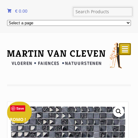
€
0.00
²
Save
PROMO !