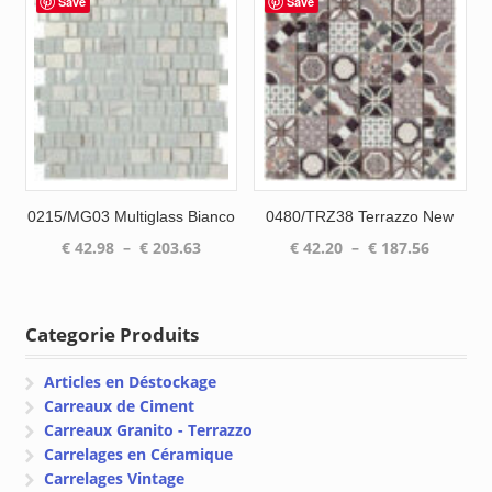
Save
Save
à
à
€ 203.63
€ 161.88
0215/MG03 Multiglass Bianco
0480/TRZ38 Terrazzo New
Plage
Plage
€
42.98
–
€
203.63
€
42.20
–
€
187.56
de
de
prix :
prix :
€ 42.98
€ 42.20
Categorie Produits
à
à
€ 203.63
€ 187.56
Articles en Déstockage
Carreaux de Ciment
Carreaux Granito - Terrazzo
Carrelages en Céramique
Carrelages Vintage