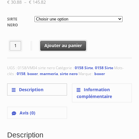
Plage
€
30.88
–
€
145.82
de
prix :
SIRTE
€ 30.88
NERO
à
€ 145.82
quantité de 0158/VM04 Sirte Nero
Ajouter au panier
UGS :
0158/VM04 sirte nero
Catégorie :
0158 Sirte
,
0158 Sirte
Mots-
clés :
0158
,
boxer
,
marmeria
,
sirte nero
Marque :
boxer
Description
Information
complémentaire
Avis (0)
Description