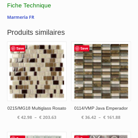
Fiche Technique
Marmeria FR
Produits similaires
Save
Save
0215/MG18 Multiglass Rosato
0114/VMP Java Emperador
Plage
Plage
€
42.98
–
€
203.63
€
36.42
–
€
161.88
de
de
prix :
prix :
€ 42.98
€ 36.42