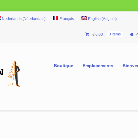
Nederlands
(
Néerlandais
)
Français
English
(
Anglais
)
P
€
0.00
0 items
Boutique
Emplacements
Bienve