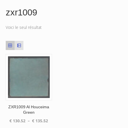
zxr1009
Voici le seul résultat
ZXR1009 Al Houceima
Green
Plage
€
130.52
–
€
135.52
de