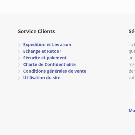
prix :
€ 130.52
à
€ 135.52
Service Clients
Sé
Expédition et Livraison
La 
Echange et Retour
que
Sécurite et paiement
une
Charte de Confidentialité
mêm
Conditions générales de vente
dem
Utilisation du site
vot
Ma