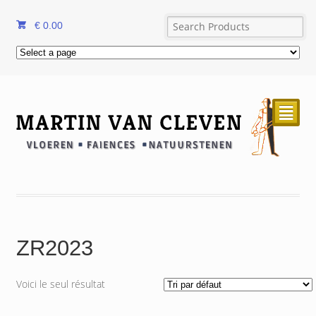
€
0.00
²
ZR2023
Voici le seul résultat