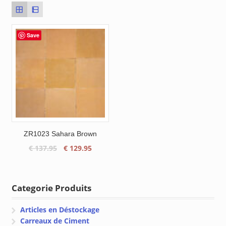
Save
ZR1023 Sahara Brown
Le
Le
€
137.95
€
129.95
prix
prix
initial
actuel
était :
est :
Categorie Produits
€ 137.95.
€ 129.95.
Articles en Déstockage
Carreaux de Ciment