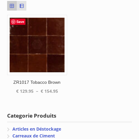
Save
ZR1017 Tobacco Brown
Plage
€
129.95
–
€
154.95
de
prix :
€ 129.95
Categorie Produits
à
€ 154.95
Articles en Déstockage
Carreaux de Ciment