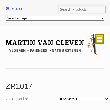
€
0.00
²
ZR1017
Voici le seul résultat