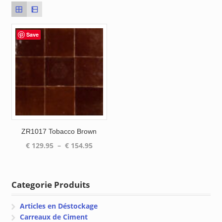
Save
ZR1017 Tobacco Brown
Plage
€
129.95
–
€
154.95
de
prix :
€ 129.95
Categorie Produits
à
€ 154.95
Articles en Déstockage
Carreaux de Ciment