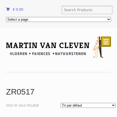
€
0.00
²
ZR0517
Voici le seul résultat