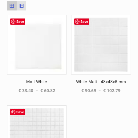
Save
Save
Matt White
White Matt : 48x48x6 mm
Plage
Plage
€
33.40
–
€
60.82
€
90.69
–
€
102.79
de
de
prix :
prix :
€ 33.40
€ 90.69
Save
à
à
€ 60.82
€ 102.79