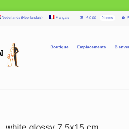
Nederlands
(
Néerlandais
)
Français
P
€
0.00
0 items
Boutique
Emplacements
Bienve
white glossy 7.5x15 cm