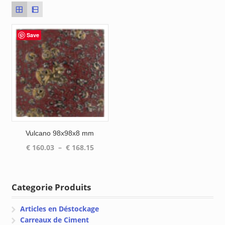
Save
Vulcano 98x98x8 mm
Plage
€
160.03
–
€
168.15
de
prix :
€ 160.03
Categorie Produits
à
€ 168.15
Articles en Déstockage
Carreaux de Ciment