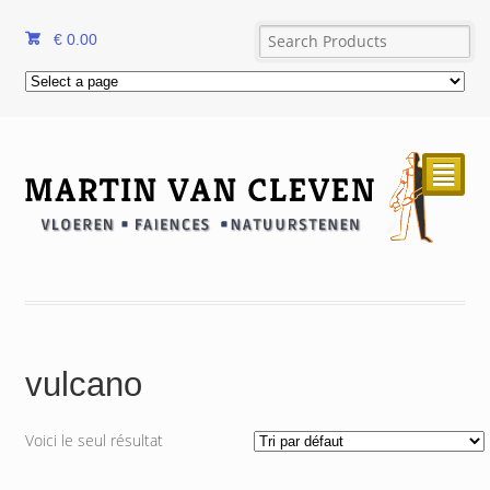
€
0.00
²
vulcano
Voici le seul résultat