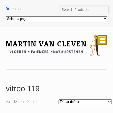
€
0.00
²
vitreo 119
Voici le seul résultat