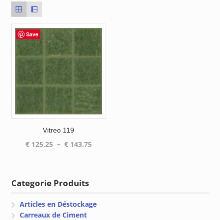
Save
Vitreo 119
Plage
€
125.25
–
€
143.75
de
prix :
€ 125.25
Categorie Produits
à
€ 143.75
Articles en Déstockage
Carreaux de Ciment