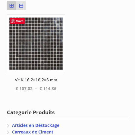
Save
Vit K 16.2×16.2×6 mm
Plage
€
107.02
–
€
114.36
de
prix :
€ 107.02
Categorie Produits
à
€ 114.36
Articles en Déstockage
Carreaux de Ciment