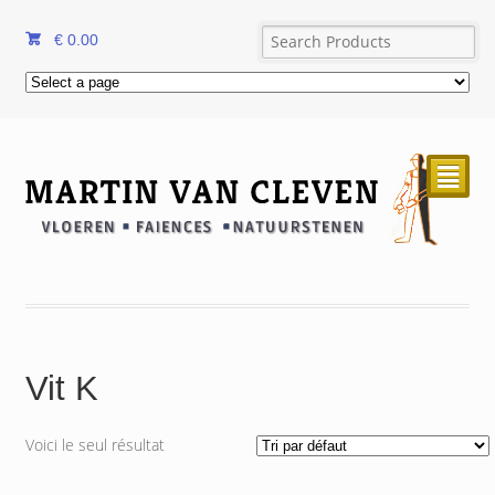
€
0.00
²
Vit K
Voici le seul résultat