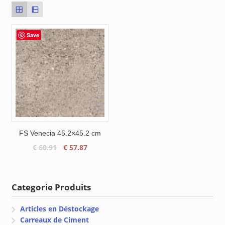
Save
FS Venecia 45.2×45.2 cm
Le
Le
€
60.91
€
57.87
prix
prix
initial
actuel
était :
est :
Categorie Produits
€ 60.91.
€ 57.87.
Articles en Déstockage
Carreaux de Ciment