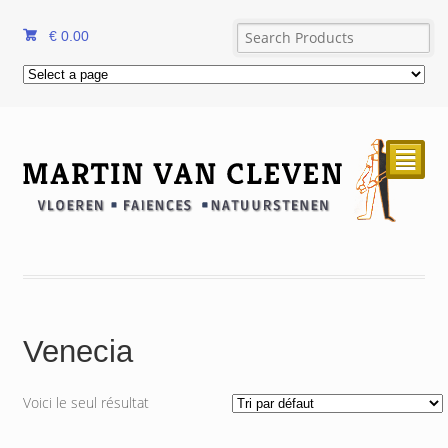
€
0.00
²
Venecia
Voici le seul résultat