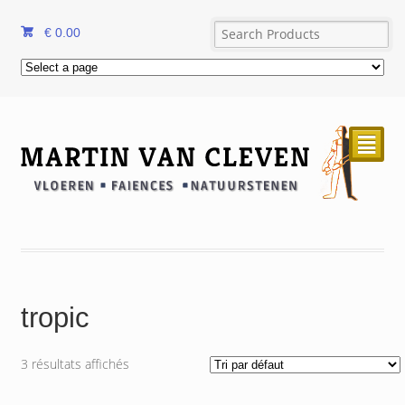
€
0.00
²
tropic
3 résultats affichés