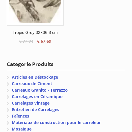
Tropic Grey 32×36.8 cm
Le
Le
€
77.94
€
67.69
prix
prix
initial
actuel
était :
est :
Categorie Produits
€ 77.94.
€ 67.69.
Articles en Déstockage
Carreaux de Ciment
Carreaux Granito - Terrazzo
Carrelages en Céramique
Carrelages Vintage
Entretien de Carrelages
Faïences
Matériaux de construction pour le carreleur
Mosaïque