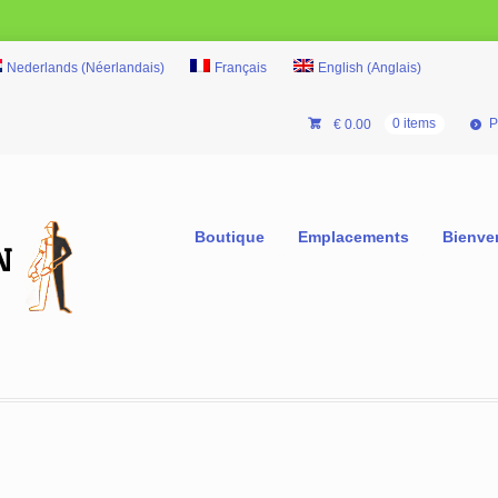
Nederlands
(
Néerlandais
)
Français
English
(
Anglais
)
P
€
0.00
0 items
Boutique
Emplacements
Bienve