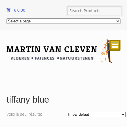
€
0.00
²
tiffany blue
Voici le seul résultat