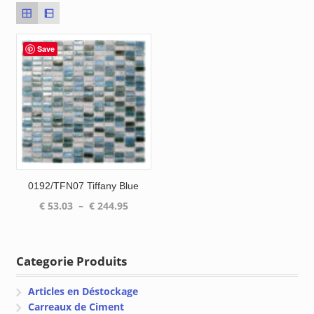
Save
0192/TFN07 Tiffany Blue
Plage
€
53.03
–
€
244.95
de
prix :
€ 53.03
Categorie Produits
à
€ 244.95
Articles en Déstockage
Carreaux de Ciment