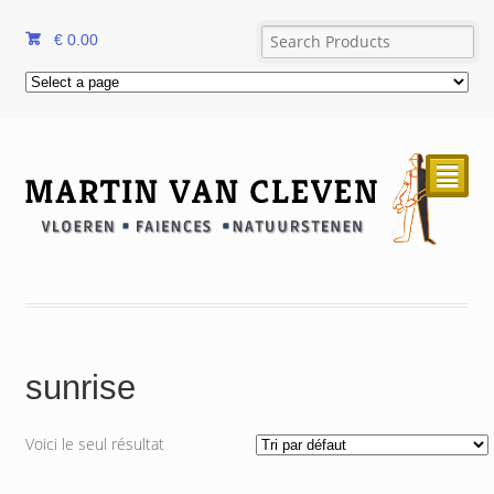
€
0.00
²
sunrise
Voici le seul résultat