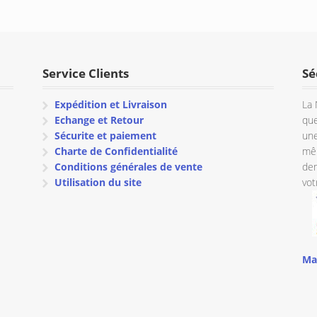
initial
actuel
initial
actuel
était :
est :
était :
est :
€ 30.66.
€ 29.15.
€ 30.66.
€ 29.15.
Service Clients
Sé
Expédition et Livraison
La 
Echange et Retour
que
Sécurite et paiement
une
Charte de Confidentialité
mêm
Conditions générales de vente
dem
Utilisation du site
vot
Ma