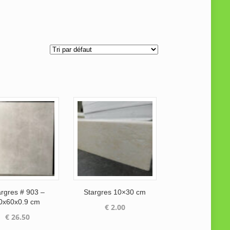
argres # 903 –
Stargres 10×30 cm
0x60x0.9 cm
€
2.00
€
26.50