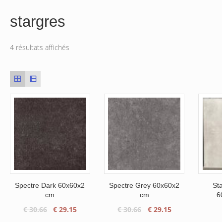
stargres
4 résultats affichés
Spectre Dark 60x60x2
Spectre Grey 60x60x2
St
cm
cm
6
Le
Le
Le
Le
€
30.66
€
29.15
€
30.66
€
29.15
prix
prix
prix
prix