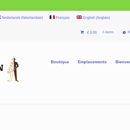
Nederlands
(
Néerlandais
)
Français
English
(
Anglais
)
P
€
0.00
0 items
Boutique
Emplacements
Bienve