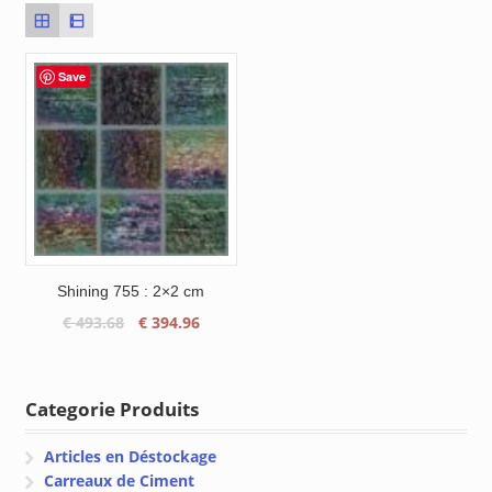
Save
Shining 755 : 2×2 cm
Le
Le
€
493.68
€
394.96
prix
prix
initial
actuel
était :
est :
Categorie Produits
€ 493.68.
€ 394.96.
Articles en Déstockage
Carreaux de Ciment