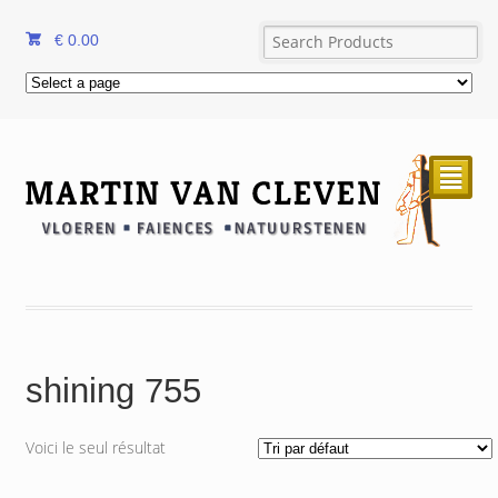
€
0.00
²
shining 755
Voici le seul résultat