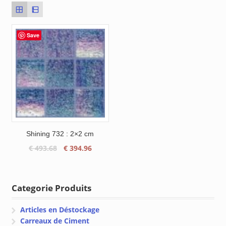
Save
Shining 732 : 2×2 cm
Le
Le
€
493.68
€
394.96
prix
prix
initial
actuel
était :
est :
Categorie Produits
€ 493.68.
€ 394.96.
Articles en Déstockage
Carreaux de Ciment