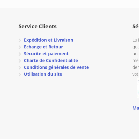
était :
est :
€ 193.60.
€ 154.88.
Service Clients
Sé
Expédition et Livraison
La 
Echange et Retour
que
Sécurite et paiement
une
Charte de Confidentialité
mêm
Conditions générales de vente
dem
Utilisation du site
vot
Ma