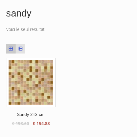
sandy
Voici le seul résultat
Sandy 2×2 cm
Le
Le
€
193.60
€
154.88
prix
prix
initial
actuel