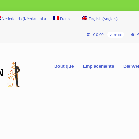
Nederlands
(
Néerlandais
)
Français
English
(
Anglais
)
P
€
0.00
0 items
Boutique
Emplacements
Bienve