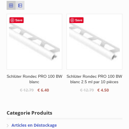
Save
Save
Schlüter Rondec PRO 100 BW
Schlüter Rondec PRO 100 BW
blanc
blanc 2.5 ml par 10 pièces
Le
Le
Le
Le
€
12.79
€
6.40
€
12.79
€
4.50
prix
prix
prix
prix
initial
actuel
initial
actuel
était :
est :
était :
est :
Categorie Produits
€ 12.79.
€ 6.40.
€ 12.79.
€ 4.50.
Articles en Déstockage