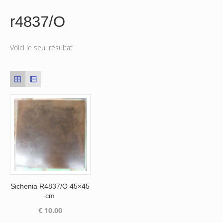
r4837/O
Voici le seul résultat
Sichenia R4837/O 45×45
cm
€
10.00