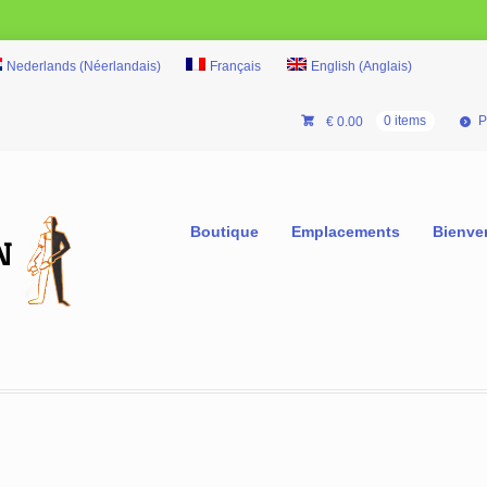
Nederlands
(
Néerlandais
)
Français
English
(
Anglais
)
P
€
0.00
0 items
Boutique
Emplacements
Bienve