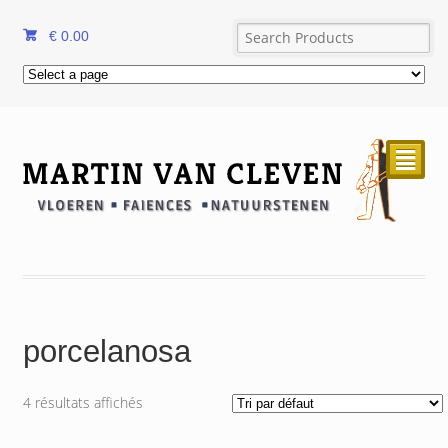
€
0.00
²
porcelanosa
4 résultats affichés