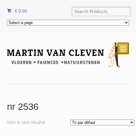
€
0.00
²
nr 2536
Voici le seul résultat