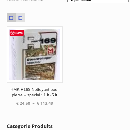
Save
HMK R169 Nettoyant pour
pierre – spécial : 1 lt -5 lt
Plage
€
24.50
–
€
113.49
de
prix :
€ 24.50
Categorie Produits
à