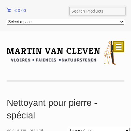
€
0.00
²
Nettoyant pour pierre -
spécial
Voici le seul résultat