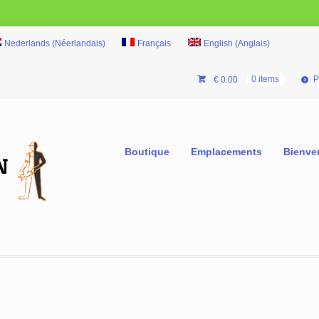
Nederlands
(
Néerlandais
)
Français
English
(
Anglais
)
P
€
0.00
0 items
Boutique
Emplacements
Bienve