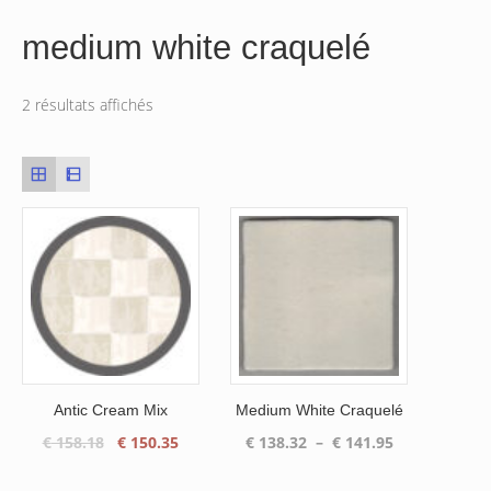
medium white craquelé
2 résultats affichés
Antic Cream Mix
Medium White Craquelé
Le
Le
Plage
€
158.18
€
150.35
€
138.32
–
€
141.95
prix
prix
de
initial
actuel
prix :