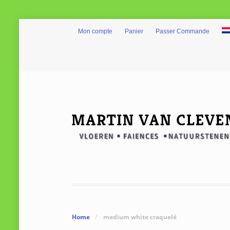
Mon compte
Panier
Passer Commande
Home
/
medium white craquelé