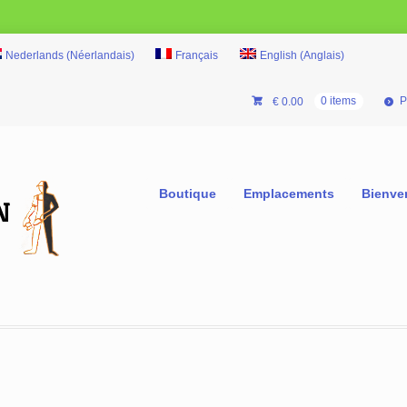
Nederlands
(
Néerlandais
)
Français
English
(
Anglais
)
P
€
0.00
0 items
Boutique
Emplacements
Bienve