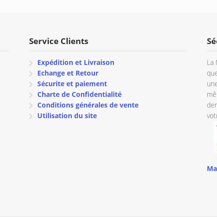
était :
est :
€ 138.32
€ 158.18.
€ 150.35.
à
€ 141.95
Service Clients
Sé
Expédition et Livraison
La 
Echange et Retour
que
Sécurite et paiement
une
Charte de Confidentialité
mêm
Conditions générales de vente
dem
Utilisation du site
vot
Ma