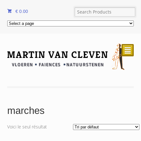
€
0.00
²
marches
Voici le seul résultat