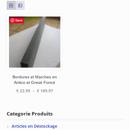
Save
Bordures et Marches en
Antico et Gresé Foncé
Plage
€
22.99
–
€
189.97
de
prix :
€ 22.99
Categorie Produits
à
€ 189.97
Articles en Déstockage