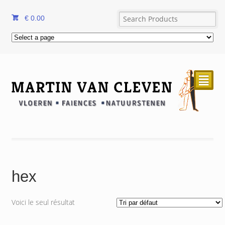
€
0.00
²
hex
Voici le seul résultat