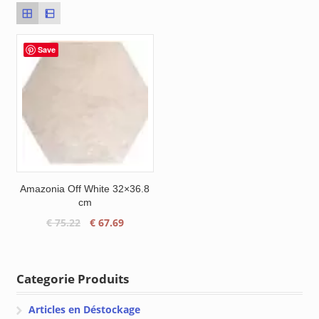
Save
Amazonia Off White 32×36.8
cm
Le
Le
€
75.22
€
67.69
prix
prix
initial
actuel
était :
est :
Categorie Produits
€ 75.22.
€ 67.69.
Articles en Déstockage