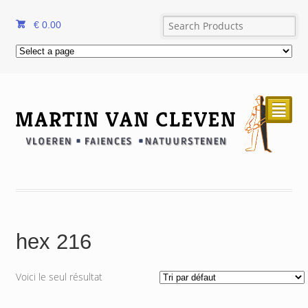
€
0.00
²
hex 216
Voici le seul résultat