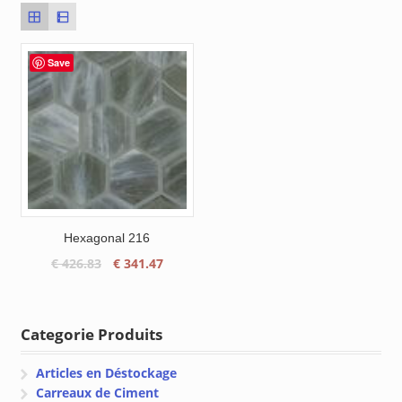
Save
Hexagonal 216
Le
Le
€
426.83
€
341.47
prix
prix
initial
actuel
était :
est :
Categorie Produits
€ 426.83.
€ 341.47.
Articles en Déstockage
Carreaux de Ciment