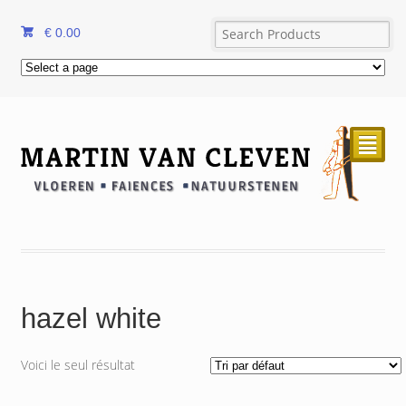
€
0.00
²
hazel white
Voici le seul résultat