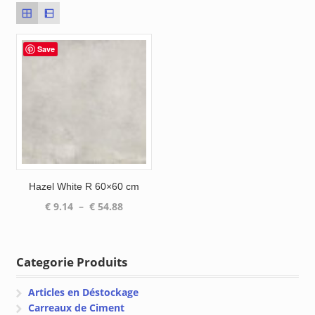
Save
Hazel White R 60×60 cm
Plage
€
9.14
–
€
54.88
de
prix :
€ 9.14
Categorie Produits
à
€ 54.88
Articles en Déstockage
Carreaux de Ciment