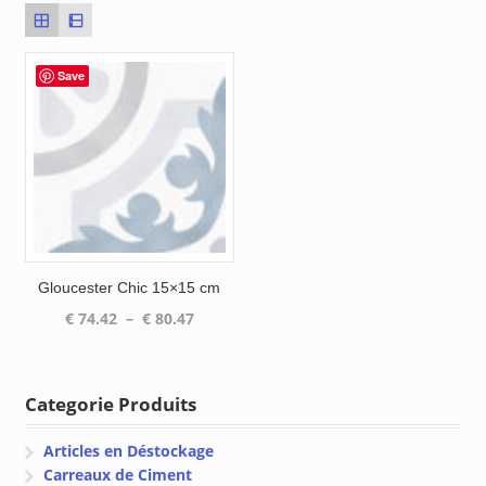
Save
Gloucester Chic 15×15 cm
Plage
€
74.42
–
€
80.47
de
prix :
€ 74.42
Categorie Produits
à
€ 80.47
Articles en Déstockage
Carreaux de Ciment