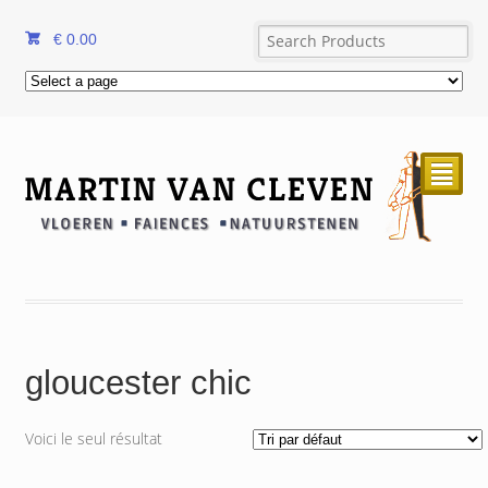
€
0.00
²
gloucester chic
Voici le seul résultat