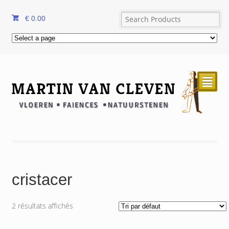
€
0.00
²
cristacer
2 résultats affichés