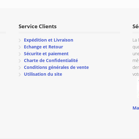
€ 11.50
à
€ 12.96
Service Clients
Sé
Expédition et Livraison
La 
Echange et Retour
que
Sécurite et paiement
une
Charte de Confidentialité
mêm
Conditions générales de vente
dem
Utilisation du site
vot
Ma