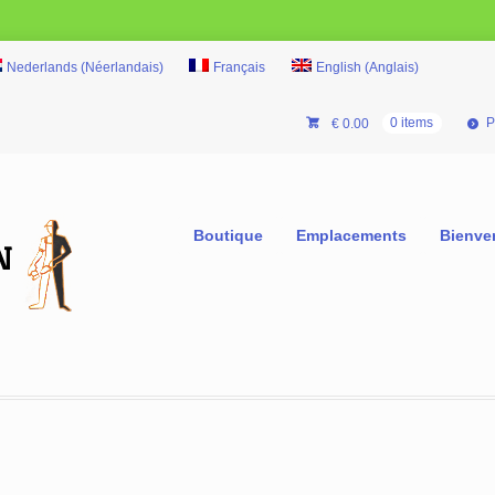
Nederlands
(
Néerlandais
)
Français
English
(
Anglais
)
P
€
0.00
0 items
Boutique
Emplacements
Bienve