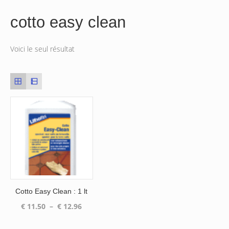
cotto easy clean
Voici le seul résultat
Cotto Easy Clean : 1 lt
Plage
€
11.50
–
€
12.96
de
prix :