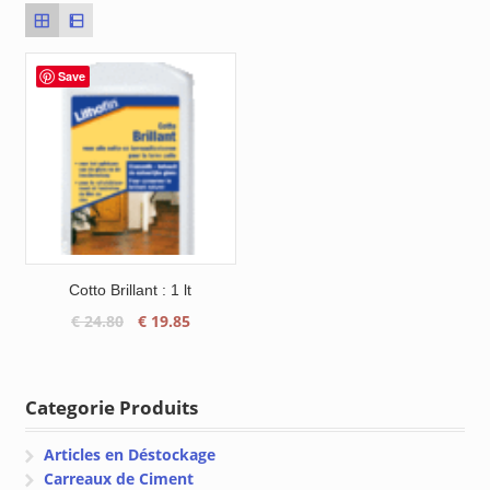
Save
Cotto Brillant : 1 lt
Le
Le
€
24.80
€
19.85
prix
prix
initial
actuel
était :
est :
Categorie Produits
€ 24.80.
€ 19.85.
Articles en Déstockage
Carreaux de Ciment