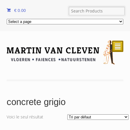
€
0.00
²
concrete grigio
Voici le seul résultat