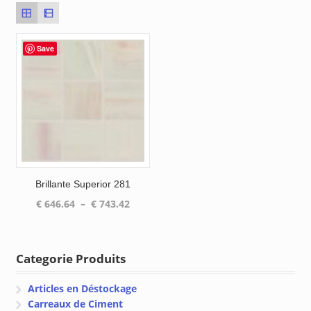
Save
Brillante Superior 281
Plage
€
646.64
–
€
743.42
de
prix :
€ 646.64
Categorie Produits
à
€ 743.42
Articles en Déstockage
Carreaux de Ciment