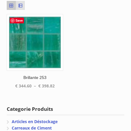
Save
Brillante 253
Plage
€
344.60
–
€
398.82
de
prix :
€ 344.60
Categorie Produits
à
€ 398.82
Articles en Déstockage
Carreaux de Ciment