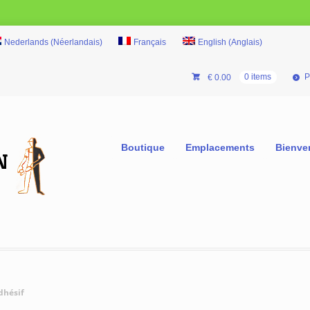
Nederlands
(
Néerlandais
)
Français
English
(
Anglais
)
P
€
0.00
0 items
Boutique
Emplacements
Bienve
dhésif