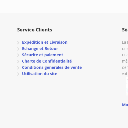
initial
actuel
était :
est :
€ 32.28.
€ 27.45.
Service Clients
Sé
Expédition et Livraison
La 
Echange et Retour
que
Sécurite et paiement
une
Charte de Confidentialité
mêm
Conditions générales de vente
dem
Utilisation du site
vot
Ma