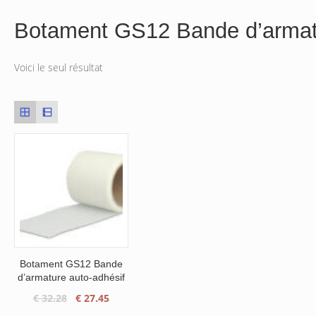
Botament GS12 Bande d’armatu
Voici le seul résultat
Botament GS12 Bande
d’armature auto-adhésif
Le
Le
€
32.28
€
27.45
prix
prix