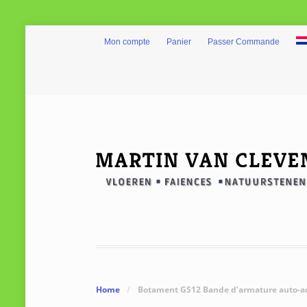
Mon compte
Panier
Passer Commande
Home
/
Botament GS12 Bande d’armature auto-a