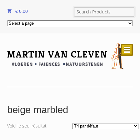
€
0.00
²
beige marbled
Voici le seul résultat