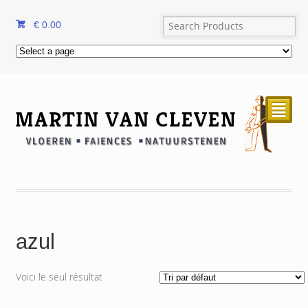
€
0.00
²
azul
Voici le seul résultat