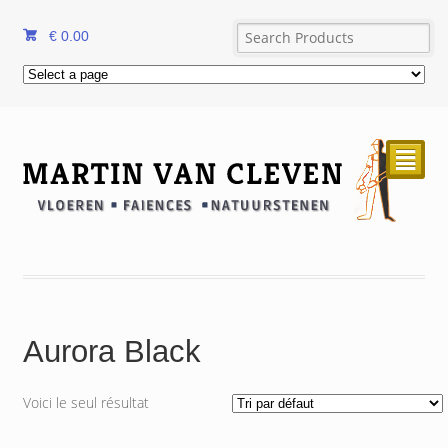
€
0.00
²
Aurora Black
Voici le seul résultat