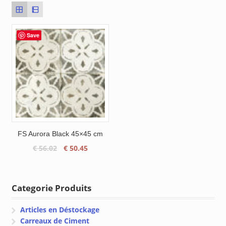
Save
FS Aurora Black 45×45 cm
Le
Le
€
56.02
€
50.45
prix
prix
initial
actuel
était :
est :
Categorie Produits
€ 56.02.
€ 50.45.
Articles en Déstockage
Carreaux de Ciment