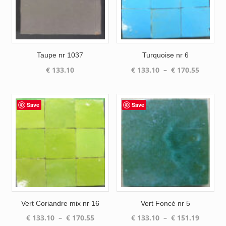
Taupe nr 1037
Turquoise nr 6
Plage
€
133.10
€
133.10
–
€
170.55
de
prix :
€ 133.1
Save
Save
à
€ 170.5
Vert Coriandre mix nr 16
Vert Foncé nr 5
Plage
Plage
€
133.10
–
€
170.55
€
133.10
–
€
151.19