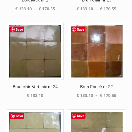
Bordeaux nr 1
Brun Clair nr 15
Plage
Plage
€
133.10
–
€
170.55
€
133.10
–
€
170.55
de
de
prix :
prix :
€ 133.10
€ 133.1
Save
Save
à
à
€ 170.55
€ 170.5
Brun clair-Vert mix nr 24
Brun Foncé nr 22
Plage
€
133.10
€
133.10
–
€
170.55
de
prix :
€ 133.1
Save
Save
à
€ 170.5