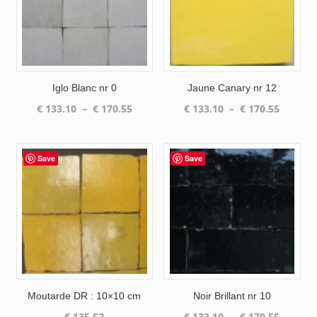
Iglo Blanc nr 0
Jaune Canary nr 12
Plage
Plage
€
133.10
–
€
170.55
€
133.10
–
€
170.55
de
de
prix :
prix :
€ 133.10
€ 133.1
Save
Save
à
à
€ 170.55
€ 170.5
Moutarde DR : 10×10 cm
Noir Brillant nr 10
Plage
€
135.52
€
133.10
–
€
170.55