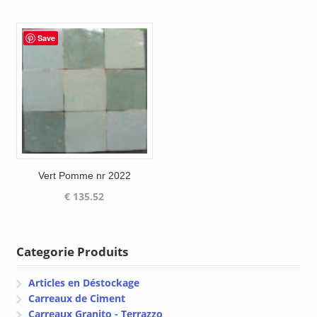
de
de
prix :
prix :
€ 133.10
€ 133.1
Save
à
à
€ 170.55
€ 151.1
Vert Pomme nr 2022
€
135.52
Categorie Produits
Articles en Déstockage
Carreaux de Ciment
Carreaux Granito - Terrazzo