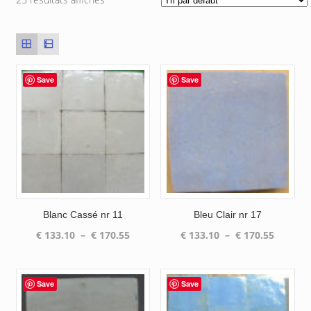
Save
Save
Blanc Cassé nr 11
Bleu Clair nr 17
Plage
Plage
€
133.10
–
€
170.55
€
133.10
–
€
170.55
de
de
prix :
prix :
€ 133.10
€ 133.1
Save
Save
à
à
€ 170.55
€ 170.5