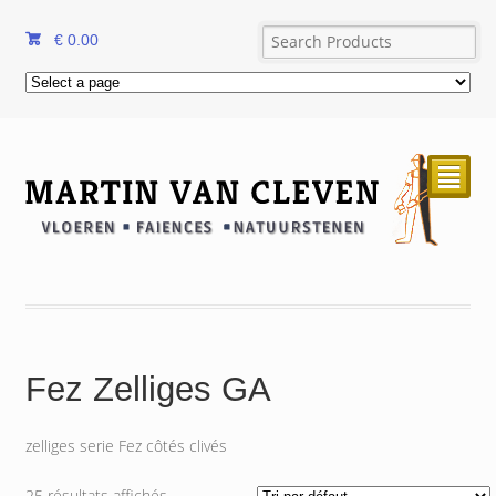
€
0.00
²
Fez Zelliges GA
zelliges serie Fez côtés clivés
25 résultats affichés