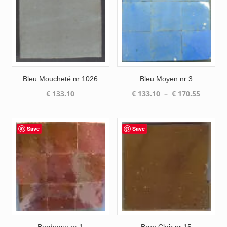
Bleu Moucheté nr 1026
Bleu Moyen nr 3
Plage
€
133.10
€
133.10
–
€
170.55
de
prix :
€ 133.1
Save
Save
à
€ 170.5