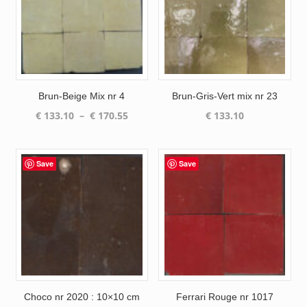
Brun-Beige Mix nr 4
Brun-Gris-Vert mix nr 23
Plage
€
133.10
–
€
170.55
€
133.10
de
prix :
€ 133.10
Save
Save
à
€ 170.55
Choco nr 2020 : 10×10 cm
Ferrari Rouge nr 1017