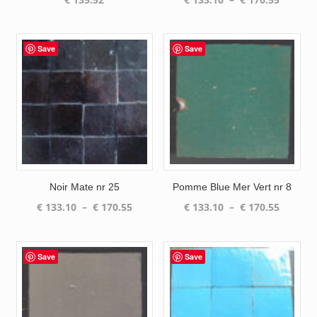
de
prix :
€ 133.1
Save
Save
à
€ 170.5
Noir Mate nr 25
Pomme Blue Mer Vert nr 8
Plage
Plage
€
133.10
–
€
170.55
€
133.10
–
€
170.55
de
de
prix :
prix :
€ 133.10
€ 133.1
Save
Save
à
à
€ 170.55
€ 170.5