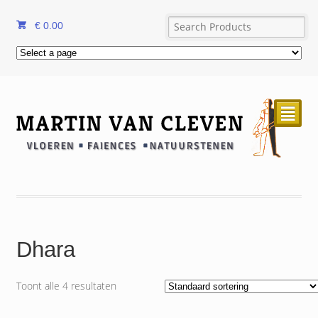
€
0.00
²
Dhara
Toont alle 4 resultaten