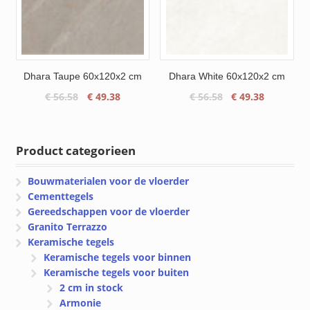
Dhara Taupe 60x120x2 cm
Dhara White 60x120x2 cm
Oorspronkelijke
Huidige
Oorspronkelijke
Huidige
€
56.58
€
49.38
€
56.58
€
49.38
prijs
prijs
prijs
prijs
was:
is:
was:
is:
€ 56.58.
€ 49.38.
€ 56.58.
€ 49.38.
Product categorieen
Bouwmaterialen voor de vloerder
Cementtegels
Gereedschappen voor de vloerder
Granito Terrazzo
Keramische tegels
Keramische tegels voor binnen
Keramische tegels voor buiten
2 cm in stock
Armonie